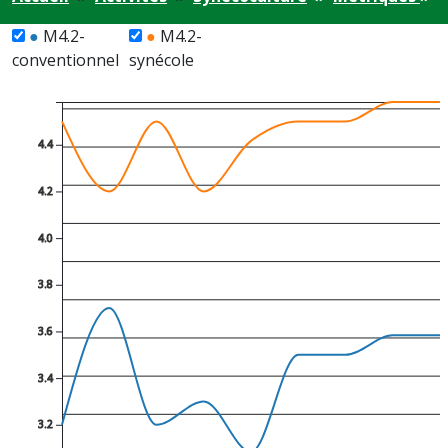
●
M4.2-
●
M4.2-
conventionnel
synécole
4.4
4.2
4.0
3.8
3.6
3.4
3.2