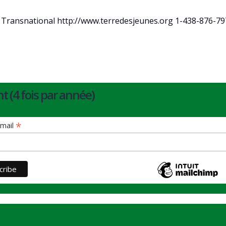
s Transnational http://www.terredesjeunes.org 1-438-876-7
t (4 fois par année)
*
 mail