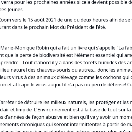
 verra pour les prochaines années si cela devient possible d
des Jeunes.
m vers le 15 août 2021 de une ou deux heures afin de se vo
rant dans le prochain Mot du Président de l’été.
arie-Monique Robin qui a fait un livre qui s’appelle “La fa
ent que la perte de biodiversité est l’élément essentiel qui
mprendre : Tout d’abord il y a dans des forêts humides des a
e milieu naturel des chauves-souris ou autres… donc les anim
nt leurs virus à des animaux d’élevage comme les cochons qui
on et attrape le virus auquel il n’a pas ou peu de défense! 
.
arrêter de détruire les milieux naturels, les protéger et les r
lair et limpide. L’Environnement est à la base de tout sur l
s d’années de façon abusive et bien qu’il va y avoir un momen
inements chroniques qui seront intermittentes à partir de m
 relever les manches et planter des arbres encore plus qu’ava