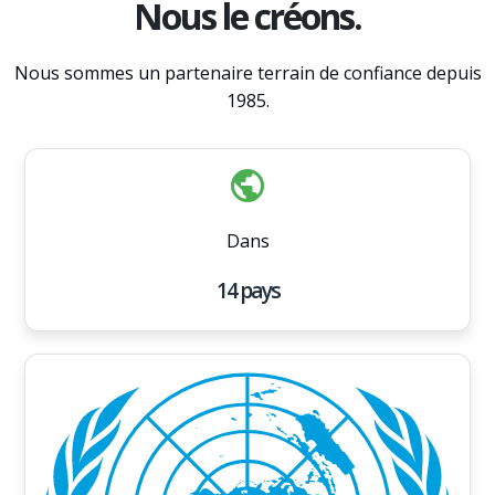
Nous le créons.
Nous sommes un partenaire terrain de confiance depuis
1985.
public
Dans
14
pays