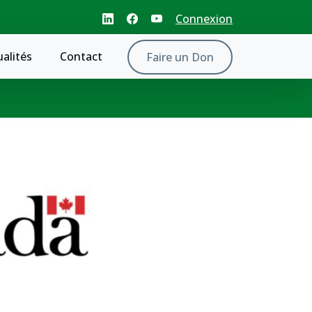
Connexion
ualités
Contact
Faire un Don
eunes aime Affaires mond