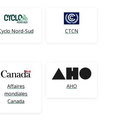
Cyclo Nord-Sud
CTCN
Affaires
AHO
mondiales
Canada