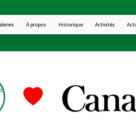
aleries
À propos
Historique
Activités
Act
Terre des j