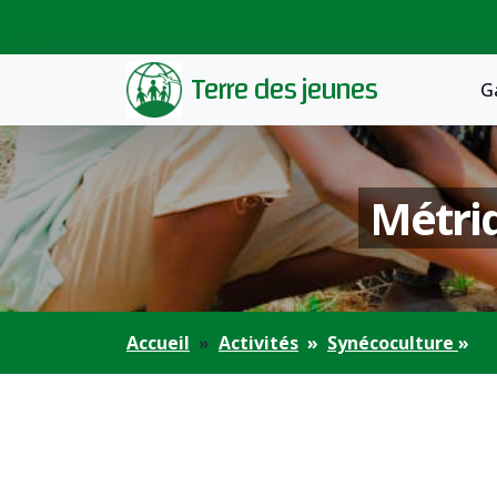
Terre des jeunes
G
Métriq
Accueil
Activités
Synécoculture