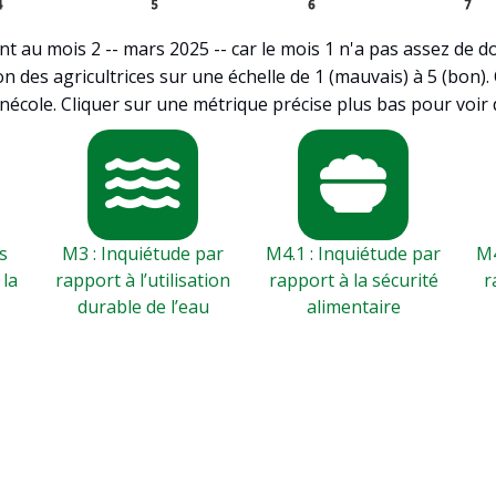
4
5
6
7
 au mois 2 -- mars 2025 -- car le mois 1 n'a pas assez de 
on des agricultrices sur une échelle de 1 (mauvais) à 5 (bon)
nécole. Cliquer sur une métrique précise plus bas pour voir 
s
M3 : Inquiétude par
M4.1 : Inquiétude par
M4
 la
rapport à l’utilisation
rapport à la sécurité
r
durable de l’eau
alimentaire
s