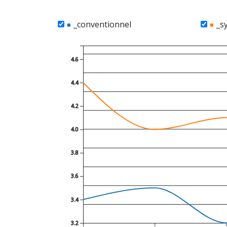
●
_conventionnel
●
_sy
4.6
4.4
4.2
4.0
3.8
3.6
3.4
3.2